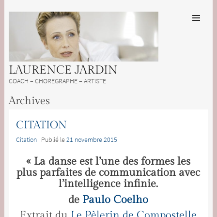
ALLER AU
CONTENU
PRINCIPAL
Men
LAURENCE JARDIN
COACH – CHOREGRAPHE – ARTISTE
Archives
CITATION
Citation
| Publié le
21 novembre 2015
« La danse est l’une des formes les
plus parfaites de communication avec
l’intelligence infinie.
de
Paulo Coelho
Extrait du
Le Pèlerin de Compostelle